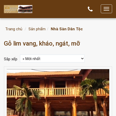
T
o
g
Trang chủ
Sản phẩm
Nhà Sàn Dân Tộc
g
l
Gỗ lim vang, kháo, ngát, mỡ
e
n
a
Sắp xếp
v
i
g
a
t
i
o
n