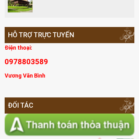
HỖ TRỢ TRỰC TUYẾN
Điện thoại:
0978803589
Vương Văn Bình
ĐỐI TÁC